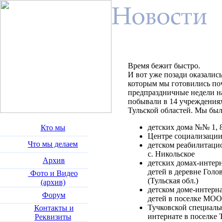
Время бежит быстро.
И вот уже позади оказалис
которым мы готовились поч
предпраздничные недели 
побывали в 14 учреждения
Тульской областей. Мы были
детских дома №№ 1, 8
Кто мы
Центре социализации
Что мы делаем
детском реабилитаци
с. Никольское
Архив
детских домах-интер
детей в деревне Голо
Фото и Видео
(Тульская обл.)
(архив)
детском доме-интерн
Форум
детей в поселке МОО
Тучковской специаль
Контакты и
интернате в поселке 
Реквизиты