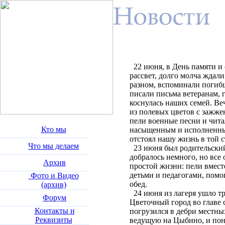
22 июня, в День памяти и 
рассвет, долго молча ждали
разном, вспоминали погибш
писали письма ветеранам, 
коснулась наших семей. Ве
из полевых цветов с зажже
пели военные песни и чита
Кто мы
насыщенным и исполненным
отстоял нашу жизнь в той 
Что мы делаем
23 июня был родительский 
добралось немного, но все
Архив
простой жизни: пели вместе
детьми и педагогами, помо
Фото и Видео
обед.
(архив)
24 июня из лагеря ушло тр
Форум
Цветочный город во главе
Контакты и
погрузился в дебри местны
Реквизиты
ведущую на Цыбино, и поня