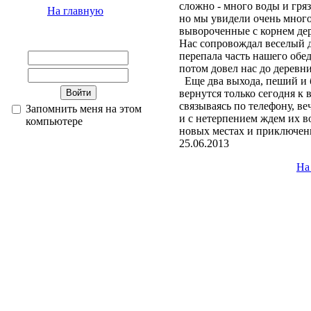
сложно - много воды и гря
На главную
но мы увидели очень много
вывороченные с корнем де
Нас сопровождал веселый д
перепала часть нашего обед
потом довел нас до деревни
Еще два выхода, пеший и б
вернутся только сегодня к 
связываясь по телефону, в
Запомнить меня на этом
и с нетерпением ждем их в
компьютере
новых местах и приключен
25.06.2013
На