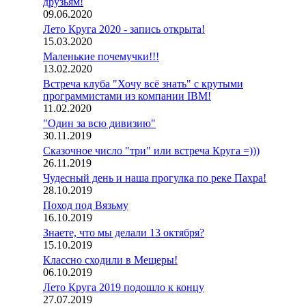
друзьям!
09.06.2020
Лето Круга 2020 - запись открыта!
15.03.2020
Маленькие почемучки!!!
13.02.2020
Встреча клуба "Хочу всё знать" с крутыми
программистами из компании IBM!
11.02.2020
"Один за всю дивизию"
30.11.2019
Сказочное число "три" или встреча Круга =)))
26.11.2019
Чудесный день и наша прогулка по реке Пахра!
28.10.2019
Поход под Вязьму
16.10.2019
Знаете, что мы делали 13 октября?
15.10.2019
Классно сходили в Мещеры!
06.10.2019
Лето Круга 2019 подошло к концу
27.07.2019