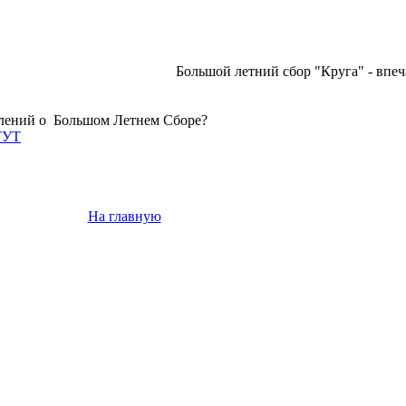
Большой летний сбор "Круга" - впе
лений о Большом Летнем Сборе?
ТУТ
На главную