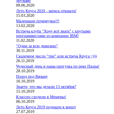
друзьям!
09.06.2020
Лето Круга 2020 - запись открыта!
15.03.2020
Маленькие почемучки!!!
13.02.2020
Встреча клуба "Хочу всё знать" с крутыми
программистами из компании IBM!
11.02.2020
"Один за всю дивизию"
30.11.2019
Сказочное число "три" или встреча Круга =)))
26.11.2019
Чудесный день и наша прогулка по реке Пахра!
28.10.2019
Поход под Вязьму
16.10.2019
Знаете, что мы делали 13 октября?
15.10.2019
Классно сходили в Мещеры!
06.10.2019
Лето Круга 2019 подошло к концу
27.07.2019