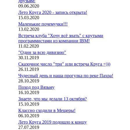
друзьям!
09.06.2020
Лето Круга 2020 - запись открыта!
15.03.2020
Маленькие почемучки!!!
13.02.2020
Встреча клуба "Хочу всё знать" с крутыми
программистами из компании IBM!
11.02.2020
"Один за всю дивизию"
30.11.2019
Сказочное число "три" или встреча Круга =)))
26.11.2019
Чудесный день и наша прогулка по реке Пахра!
28.10.2019
Поход под Вязьму
16.10.2019
Знаете, что мы делали 13 октября?
15.10.2019
Классно сходили в Мещеры!
06.10.2019
Лето Круга 2019 подошло к концу
27.07.2019