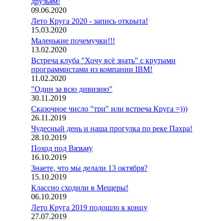
друзьям!
09.06.2020
Лето Круга 2020 - запись открыта!
15.03.2020
Маленькие почемучки!!!
13.02.2020
Встреча клуба "Хочу всё знать" с крутыми
программистами из компании IBM!
11.02.2020
"Один за всю дивизию"
30.11.2019
Сказочное число "три" или встреча Круга =)))
26.11.2019
Чудесный день и наша прогулка по реке Пахра!
28.10.2019
Поход под Вязьму
16.10.2019
Знаете, что мы делали 13 октября?
15.10.2019
Классно сходили в Мещеры!
06.10.2019
Лето Круга 2019 подошло к концу
27.07.2019