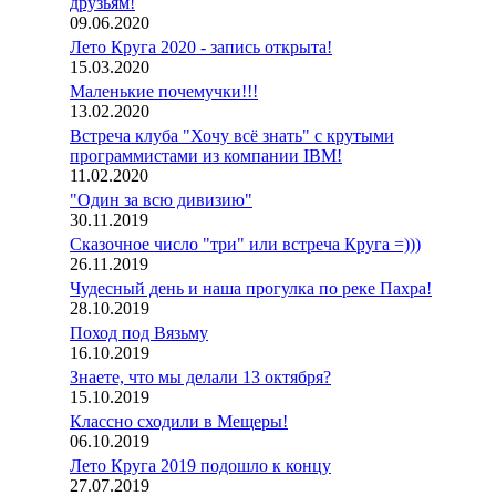
друзьям!
09.06.2020
Лето Круга 2020 - запись открыта!
15.03.2020
Маленькие почемучки!!!
13.02.2020
Встреча клуба "Хочу всё знать" с крутыми
программистами из компании IBM!
11.02.2020
"Один за всю дивизию"
30.11.2019
Сказочное число "три" или встреча Круга =)))
26.11.2019
Чудесный день и наша прогулка по реке Пахра!
28.10.2019
Поход под Вязьму
16.10.2019
Знаете, что мы делали 13 октября?
15.10.2019
Классно сходили в Мещеры!
06.10.2019
Лето Круга 2019 подошло к концу
27.07.2019