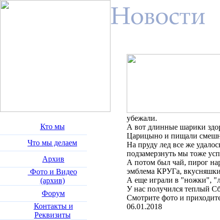
убежали.
Кто мы
А вот длинные шарики здор
Царицыно и пищали смешн
Что мы делаем
На пруду лед все же удалос
подзамерзнуть мы тоже усп
Архив
А потом был чай, пирог н
эмблема КРУГа, вкусняшки
Фото и Видео
А еще играли в "ножки", "
(архив)
У нас получился теплый Сб
Форум
Смотрите фото и приходите
Контакты и
06.01.2018
Реквизиты