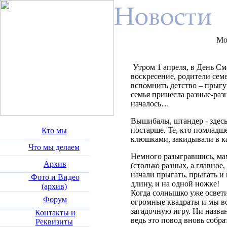
Мо
Утром 1 апреля, в День Сме
воскресение, родители сем
вспомнить детство – прыгуч
семья принесла разные-раз
началось…
Вышибалы, штандер - здесь
постарше. Те, кто помладш
Кто мы
клюшками, закидывали в ка
Что мы делаем
Немного разыгравшись, ма
Архив
(столько разных, а главное,
начали прыгать, прыгать и 
Фото и Видео
длину, и на одной ножке!
(архив)
Когда солнышко уже освети
Форум
огромные квадраты и мы вс
загадочную игру. Ни назва
Контакты и
ведь это повод вновь собра
Реквизиты